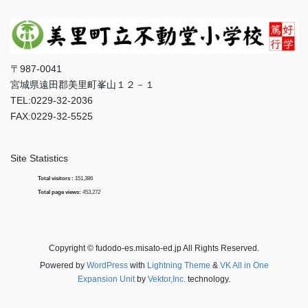
〒987-0041
宮城県遠田郡美里町峯山１２－１
TEL:0229-32-2036
FAX:0229-32-5525
Site Statistics
Total visitors :
151,386
Total page views:
453,272
Copyright © fudodo-es.misato-ed.jp All Rights Reserved.
Powered by
WordPress
with
Lightning Theme
&
VK All in One
Expansion Unit
by
Vektor,Inc.
technology.