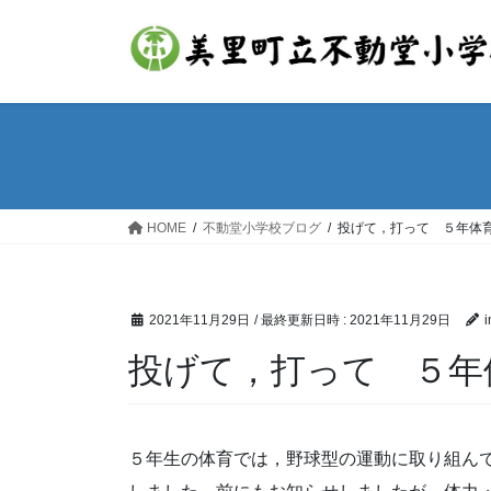
コ
ナ
ン
ビ
テ
ゲ
ン
ー
ツ
シ
へ
ョ
ス
ン
キ
に
ッ
移
HOME
不動堂小学校ブログ
投げて，打って ５年体
プ
動
2021年11月29日
/ 最終更新日時 :
2021年11月29日
i
投げて，打って ５年
５年生の体育では，野球型の運動に取り組ん