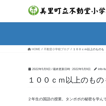
コ
ナ
ン
ビ
テ
ゲ
ン
ー
ツ
シ
へ
ョ
ス
ン
キ
に
ッ
移
HOME
不動堂小学校ブログ
１００ｃｍ以上のものも
プ
動
2022年5月9日
/ 最終更新日時 :
2022年5月9日
info-f
１００ｃｍ以上のもの
２年生の国語の授業。タンポポの秘密を学ん