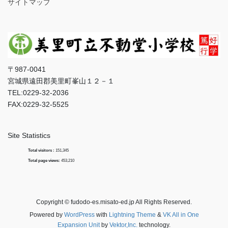
サイトマップ
〒987-0041
宮城県遠田郡美里町峯山１２－１
TEL:0229-32-2036
FAX:0229-32-5525
Site Statistics
Total visitors :
151,345
Total page views:
453,210
Copyright © fudodo-es.misato-ed.jp All Rights Reserved.
Powered by
WordPress
with
Lightning Theme
&
VK All in One
Expansion Unit
by
Vektor,Inc.
technology.