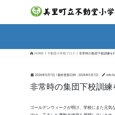
コ
ナ
ン
ビ
テ
ゲ
ン
ー
ツ
シ
へ
ョ
ス
ン
キ
に
ッ
移
HOME
不動堂小学校ブログ
非常時の集団下校訓練を
プ
動
2026年5月7日
/ 最終更新日時 :
2026年5月7日
info-f
非常時の集団下校訓練
ゴールデンウィークが明け、学校にまた元気